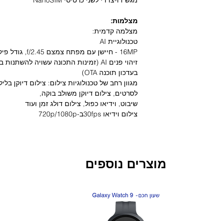
מצלמות:
מצלמה קדמית:
טכנולוגיית AI
16MP - חיישן עם מפתח צמצם f/2.45, גודל פיקסל 1.0μm
זיהוי פנים AI (זמינות התכונה עשויה להשת
בעדכון תוכנה OTA)
לסרטים, צילום דיוקן משולב בוקה,
שיבוט, וידיאו כפול, צילום דולג זמן ועוד
צילום וידיאו 30fpsב-720p/1080p
מערך צילום אחורי משולב 3 חיישנים
טכנולוגיית AI
108MP + 8MP + 5MP
מוצרים נוספים
9-in-1),
ייצוב תמונה אלקטרוני (EIS), PDAF, מערך 7 עדשות
8MP - חיישן זווית רחבה במיוחד 120° עם מפתח צמצםf/2.2 , זום אופטי 2x
חדש!
חדש!
MP5 - חיישן טלה-מאקרו (3-10cm AF) עם מפתח צמצם f/2.4
מגוון רחב של טכנולוגיות צילום לתמונות וסרטונ
לסרטי וידיאו, אפקטים של סרטים AI