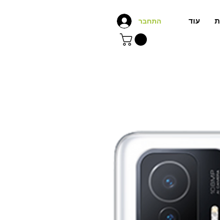
ת
עוד
התחבר