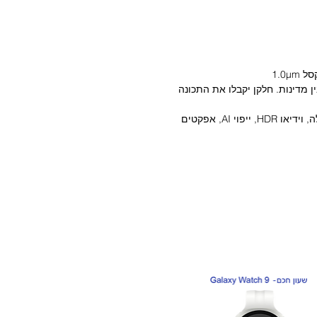
נות בין מדינות. חלקן יקבלו את התכונה
מגוון רחב של טכנולוגיות צילום: צילום דיוקן בלילה, וידיאו HDR, ייפוי AI, אפקטים
108MP - חיישן זווית רחבה עם מפתח צמצם f/1.75, גודל פיקסל 2.1μm (סופר פיקסל
ים קולנועיים: אפקטים מקצועיים