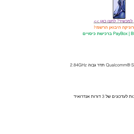
 למכשיר? לחצו כאן >>
הנחה 50₪ למשלמים דרך אפלייקצית PayBox | BIT | Pay ברכישת כיסויים
מערכת הפעלה (Android 11 MIUI 12.5 התחייבות לעדכונים של 3 דורות אנדרואיד