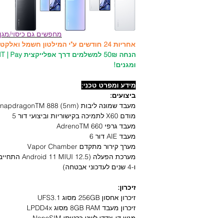
מחפשים גם כיסוי/מגן
אחריות 24 חודשים ע"י המילטון חשמל ואלקטרוניקה היבואן הרשמי!
ומגנים!
מידע ומפרט טכני:
ביצועים:
מעבד שמונה ליבות Qualcomm® SnapdragonTM 888 (5nm) תדר גבוה 2.84GHz
מודם X60 לתמיכה בקישוריות וביצועי דור 5
מעבד גרפי AdrenoTM 660
מעבד AIE דור 6
מערך קירור מתקדם Vapor Chamber
ו-4 שנים לעדכוני אבטחה)
זיכרון:
זיכרון אחסון 256GB מסוג UFS3.1
זיכרון מעבד 8GB RAM מסוג LPDD4x
מגש דו-צדדי לשני כרטיסי NanoSIM