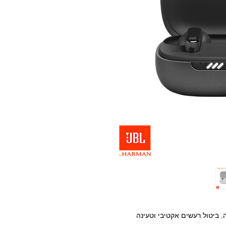
ת JBL ,עד 40 שעות סוללה, ביטול רעשים אקטיבי וטעינה