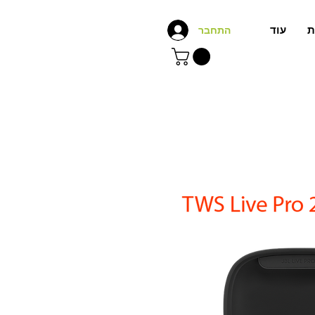
ת
עוד
התחבר