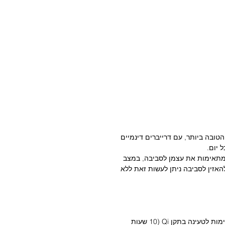
 JBL - חוויות השמע הטובה ביותר, עם דרייברים דינמיים
 מתאימות את עצמן לסביבה, במצב
אזין לסביבה ניתן לעשות זאת ללא
אל תפספסו אף רגע עם 40 שעות סוללה עם תאימות לטעינה בתקן Qi (10 שעות