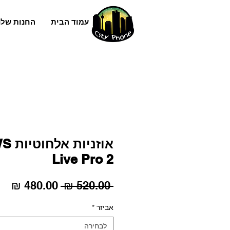
עמוד הבית
החנות שלנ
אוזני
Live Pro 2
מחיר
מח
 ‏520.00 ‏₪ 
רגיל
מב
אביזר
*
לבחירה