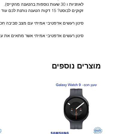
לאוזניות ו 30 שעות נוספות בהטענה מהקייס).
זקוקים לבוסט? 15 דקות הטענה נותנת לכם עוד 4 שעות של זמן נגינה!
סינון רעשים אדפטיבי אמיתי עם מצב סביבה חכ
סינון רעשים אדפטיבי אמיתי אשר מתאים את ע
בשביל סאונד טוב יותר ונקי יותר לא משנה איפה
מצב סביבה חכם נותן לכם להתרכז בסביבה שלכם
תמונה ללא תיאור6 מיקרופונים עבור סינון רעשים מושלם בשיחות
6 מיקרופונים עם עיצוב אלומה על מנת להקטין 
מוצרים נוספים
תמיד 
שלכם אותם רוצים לשמוע על ידי שליטה באיזה 
אליכם לאוזניה!
חדש!
חדש!
עמידות למים IPX5
לא משנה אם אתם בחדר כושר או נתקעתם בגשם,
עמידות IPX5 אומרת שהאוזניות שלכם עמידות למים!
שליטה בטאצ' ובאמצעות הקול
שלטו באוזניות ה e Pro 2