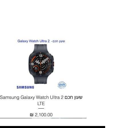
חדש!
תצוגה מהירה
שעון חכם Samsung Galaxy Watch Ultra 2
LTE
מחיר
חדש!
חדש!
חדש!
חדש!
מבחר צבעים