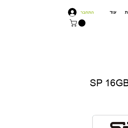
ת
עוד
התחבר