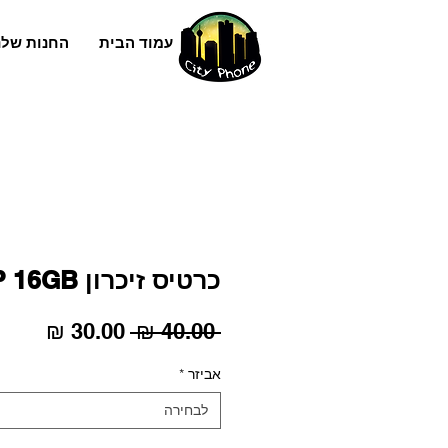
עמוד הבית
החנות שלנ
כרטיס זיכרון SP 16GB
מחיר
מחיר
 ‏40.00 ‏₪ 
רגיל
מבצע
אביזר
*
לבחירה