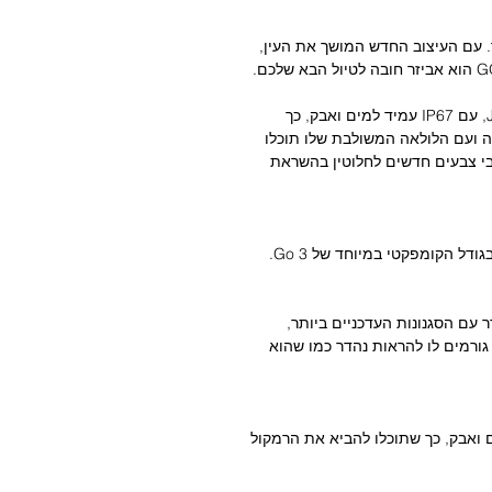
ולל עיצוב נועז וסאונד JBL Pro עשיר. עם העיצוב החדש המושך את העין,
המוזיקה שלכם תרים אתכם עם JBL Pro Sound, עם IP67 עמיד למים ואבק, כך
ה ועם הלולאה המשולבת שלו תוכלו
גיע בגוונים ושילובי צבעים חדשים לחלוטין בהשראת
של JBL Go 3 משתלב נהדר עם הסגנונות העדכניים ביותר,
ורמים לו להראות נהדר כמו שהוא
JBL Go הוא IP67 עמיד למים ואבק, כך שתוכלו להביא את הרמקול