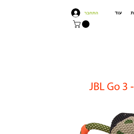
ת
עוד
התחבר