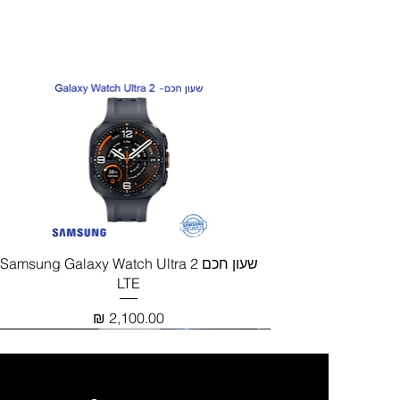
חדש!
תצוגה מהירה
שעון חכם Samsung Galaxy Watch Ultra 2
LTE
מחיר
חדש!
חדש!
חדש!
חדש!
מבחר צבעים