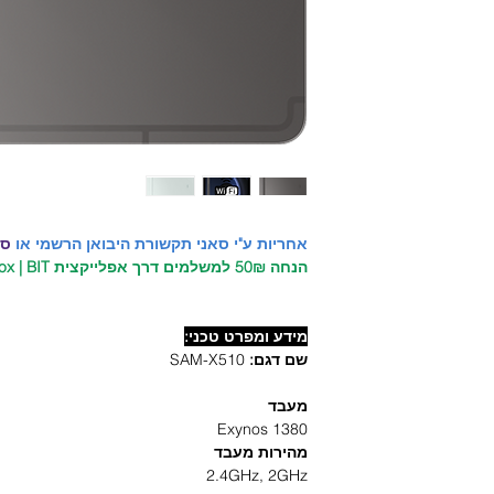
אחריות ע"י סאני תקשורת היבואן הרשמי או
סל
הנחה 50₪ למשלמים דרך אפלייקצית PayBox | BIT ברכישת כיסויים ומגנים!
מידע ומפרט טכני:
שם דגם:
SAM-X510
מעבד
Exynos 1380
מהירות מעבד
2.4GHz, 2GHz