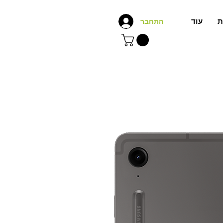
ת
עוד
התחבר