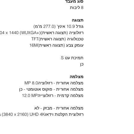
סוג מעבד
8 ליבות
תצוגה
גודל ‎10.9 אינץ' (277.0 מ"מ)‎
רזולוציה (תצוגה ראשית)‎2304 x 1440 (WUXGA+)‎
טכנולוגיה (תצוגה ראשית)TFT
עומק צבע (תצוגה ראשית)‎16M‎
תמיכת עט S
כן
מצלמה
מצלמה אחורית - רזולוציה8.0 MP
מצלמה אחורית - פוקוס אוטומטי - כן
מצלמה קדמית - רזולוצייה‎12.0 MP‎
מצלמה אחורית - מבזק - לא
רזולוצית הקלטת וידאו‎UHD 4K ‏(‎3840 x 2160) ב-30fps‎
אחסון/זכרון
זכרון (GB)6