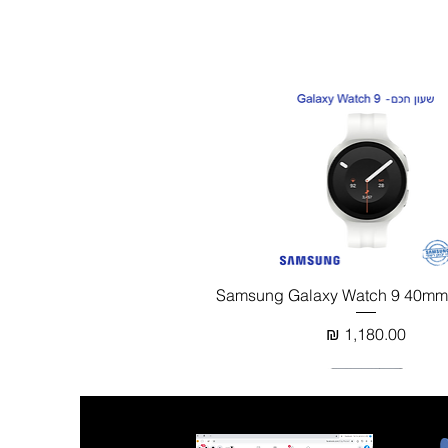
תצוגה מהירה
מחיר
‎802.11 a/b/g/