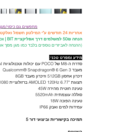
מחפשים גם כיסוי/מגן
אחריות 24 חודשים ע"י המילטון חשמל ואלקטרוניקה היבואן הרשמי!
הנחה 50₪ למשלמים דרך אפליקציית PayBox | BIT לרכישת כיסויים ומגנים!
(ההנחה לאביזרים נוספים בלבד כמו מגן מסך או כ
מידע ומפרט טכני:
סדרת ה-M8 של POCO עם יכולות וטכנולוגיות AI מתקדמות
מעבד Qualcomm® Snapdragon® 6 Gen 3
זיכרון אחסון 512GB וזיכרון מעבד 8GB
תצוגת "AMOLED 120Hz 6.77 ברזולוציית 2392X1080
טעינה חוטית מהירה 45W
סוללה עוצמתית 5520mAh
טעינה הפוכה 18W
עמידות למים ואבק IP66
תמיכה בקישוריות וביצועי דור 5
ביצועים