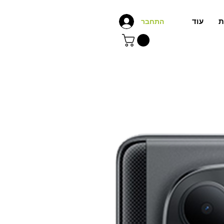
ת
עוד
התחבר