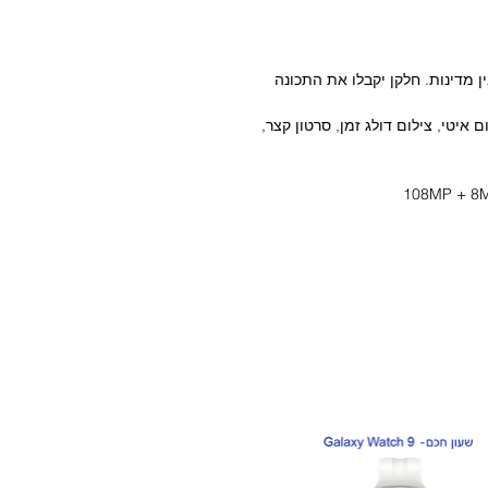
נות בין מדינות. חלקן יקבלו את התכונה
ום איטי, צילום דולג זמן, סרטון קצר,
108MP – חיישן Samsung HM2 מפתח צמצם f/1.9, חיישן בגודל 1/1.52",0.7μm
מגוון של טכנולוגיות צילום לתמונות וסרטונים:HDR , צילום דיוקן, צילום דולג זמן,