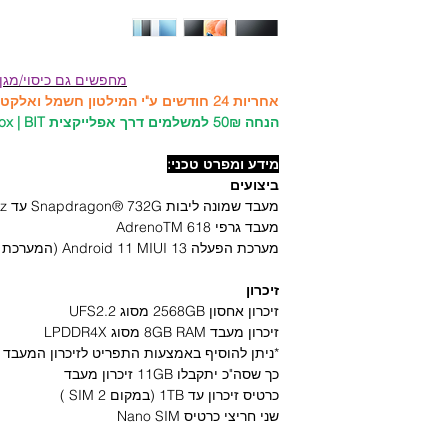
מחפשים גם כיסוי/מגן
אחריות 24 חודשים ע"י המילטון חשמל ואלקטרוניקה היבואן הרשמי!
הנחה 50₪ למשלמים דרך אפלייקצית PayBox | BIT ברכישת כיסויים ומגנים!
מידע ומפרט טכני:
ביצועים
מעבד שמונה ליבות Snapdragon® 732G עד 2.2GHz
מעבד גרפי 618 AdrenoTM
מערכת הפעלה Android 11 MIUI 13 (המערכת תתעדכן בעדכוני OTA תקופתיים)
זיכרון
זיכרון אחסון 2568GB מסוג UFS2.2
זיכרון מעבד 8GB RAM מסוג LPDDR4X
כך שסה"כ יתקבלו 11GB זיכרון מעבד
כרטיס זיכרון עד 1TB (במקום SIM 2 )
שני חריצי כרטיס Nano SIM