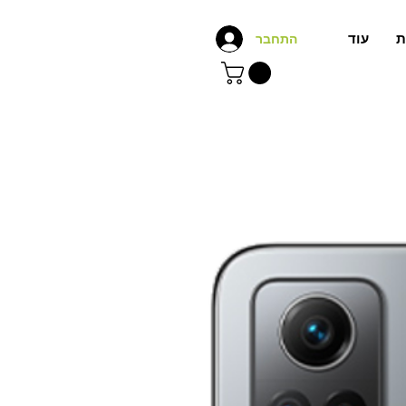
ת
עוד
התחבר