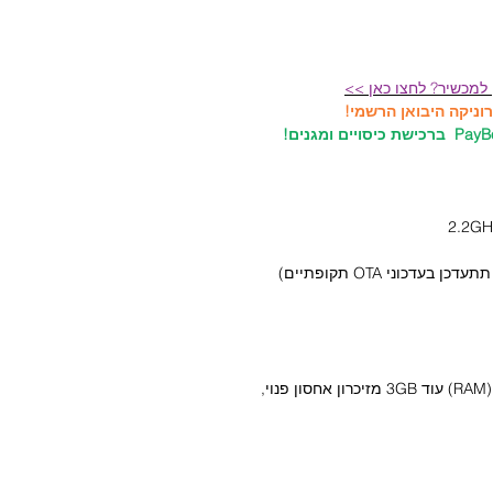
 למכשיר? לחצו כאן >>
*ניתן להוסיף באמצעות התפריט לזיכרון המעבד (RAM) עוד 3GB מזיכרון אחסון פנוי,