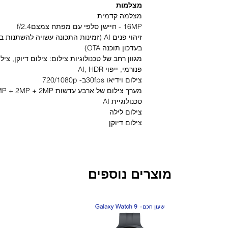
מצלמות
מצלמה קדמית
16MP - חיישן סלפי עם מפתח צמצםf/2.4
זיהוי פנים AI (זמינות התכונה עשויה להשת
בעדכון תוכנה OTA)
מגוון רחב של טכנולוגיות צילום: צילום דיוקן, ציל
פנורמי, ייפוי AI, HDR
צילום וידיאו 30fpsב- 720/1080p
מערך צילום של ארבע עדשות 108MP + 8MP + 2MP + 2MP
טכנולוגיית AI
צילום לילה
צילום דיוקן
צילום HDR
הכולל איחוד פיקסלים 9-in-1 לקבלת סופר פיקסל 2.1μm
8MP – חיישן זווית רחבה במיוחד 120° עם מפתח צמצם f/2.2
מוצרים נוספים
2MP – חיישן מאקרו עם מפתח צמצם f/2.4
2MP – חיישן עומק עם מפתח צמצם f/2.4
חדש!
חדש!
108MP, מצב לילה, צילום איטי, פנורמי, חשיפה ארוכה, סרטון קצר
צילום וידיאו: 30fps ב- /30fps, 1080p 30/60fps, 720p 4K