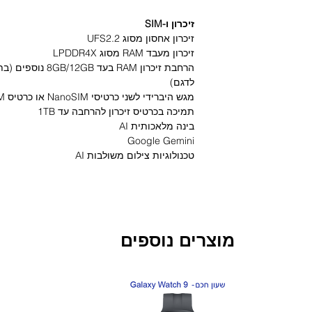
זיכרון ו-SIM
זיכרון אחסון מסוג UFS2.2
זיכרון מעבד RAM מסוג LPDDR4X
הרחבת זיכרון RAM בע
לדגם)
מגש היברידי לשני כרטיסי NanoSIM או כרטיס NanoSIM וכרטיס הרחבה microSD
תמיכה בכרטיס זיכרון להרחבה עד 1TB
בינה מלאכותית AI
Google Gemini
טכנולוגיות צילום משולבות AI
מצלמות
מצלמה קדמית
32MP - חיישן סלפי עם מפתח צמצם f/2.2
חיישן בעל זווית רחבה עם זום x0.8 בהתאמה אוטומטית בצילום קבוצתי
מוצרים נוספים
זיהוי פנים AI המשלב שחרור נעילת מסך
מגוון טכנולוגיות צילום ליצירת תמונות ווידיאו ס
צילום וידיאו 30/60fps ב-30fps, 1080p ב-720p
חדש!
חדש!
צילום וידיאו איטי 120fps ב- 720p