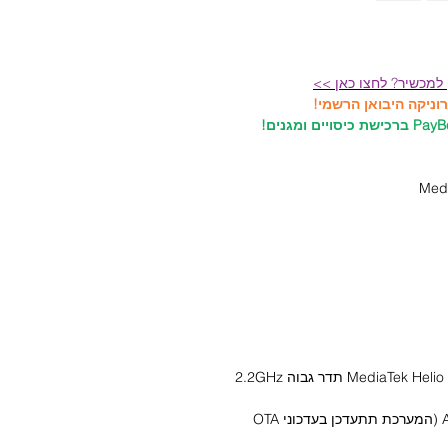
 למכשיר? לחצו כאן >>
מערכת הפעלה: Android 14 , Xiaomi HyperOS (המערכת תתעדכן בעדכוני OTA