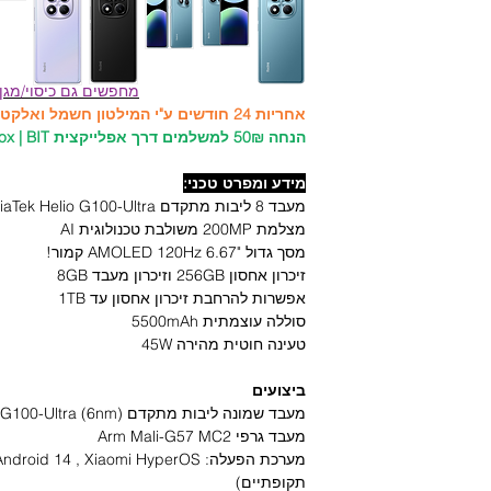
מחפשים גם כיסוי/מגן
אחריות 24 חודשים ע"י המילטון חשמל ואלקטרוניקה היבואן הרשמי!
הנחה 50₪ למשלמים דרך אפלייקצית PayBox | BIT ברכישת כיסויים ומגנים!
מידע ומפרט טכני:
מעבד 8 ליבות מתקדם MediaTek Helio G100-Ultra
מצלמת 200MP משולבת טכנולוגית AI
מסך גדול "6.67 AMOLED 120Hz קמור!
זיכרון אחסון 256GB וזיכרון מעבד 8GB
אפשרות להרחבת זיכרון אחסון עד 1TB
סוללה עוצמתית 5500mAh
טעינה חוטית מהירה 45W
ביצועים
מעבד שמונה ליבות מתקדם MediaTek Helio G100-Ultra (6nm) תדר גבוה 2.2GHz
מעבד גרפי Arm Mali-G57 MC2
תקופתיים)