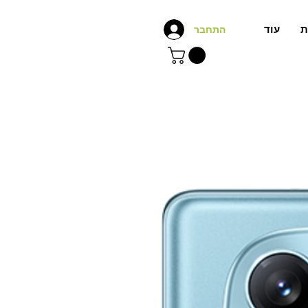
ת
עוד
התחבר