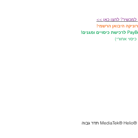
 למכשיר? לחצו כאן >>
יסוי אחורי)
מעבד שמונה ליבות מתקדם MediaTek® Helio® G200-Ultra (6nm) תדר גבוה