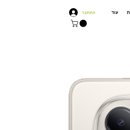
ת
עוד
התחבר