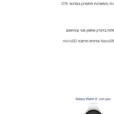
מערכת הפעלה: Android 15 , Xiaomi HyperOS 2 (המערכת תתעדכן בעדכוני OTA
ד 8GB/12GB נוספים (בתלות בזיכרון אחסון פנוי ובהתאם
לפי יצירתיות ומקצועיות