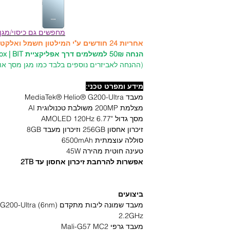
מחפשים גם כיסוי/מגן
אחריות 24 חודשים ע"י המילטון חשמל ואלקטרוניקה היבואן הרשמי!
הנחה 50₪ למשלמים דרך אפליקציית PayBox | BIT לרכישת כיסויים ומגנים!
(ההנחה לאביזרים נוספים בלבד כמו מגן מסך או כ
מידע ומפרט טכני:
מעבד MediaTek® Helio® G200-Ultra
מצלמת 200MP משולבת טכנולוגית AI
מסך גדול "6.77 AMOLED 120Hz
זיכרון אחסון 256GB וזיכרון מעבד 8GB
סוללה עוצמתית 6500mAh
טעינה חוטית מהירה 45W
אפשרות להרחבת זיכרון אחסון עד 2TB
ביצועים
2.2GHz
מעבד גרפי Mali-G57 MC2