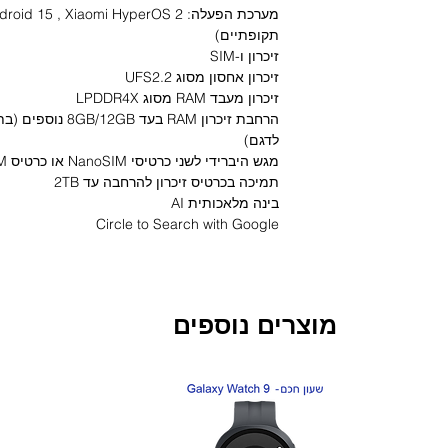
תקופתיים)
זיכרון ו-SIM
זיכרון אחסון מסוג UFS2.2
זיכרון מעבד RAM מסוג LPDDR4X
הרחבת זיכרון RAM בע
לדגם)
מגש היברידי לשני כרטיסי NanoSIM או כרטיס NanoSIM וכרטיס הרחבה microSD
תמיכה בכרטיס זיכרון להרחבה עד 2TB
בינה מלאכותית AI
Circle to Search with Google
Google Gemini
מצלמות
מצלמה קדמית
מוצרים נוספים
32MP
- חיישן סלפי בגודל ''1/3.6 עם מפתח צמצם f/2.2 ומערך עדשות 4P
זיהוי פנים AI המשלב שחרור נעילת מסך
מגוון טכנולוגיות צילום ליצירת תמונות ווידיאו ס
חדש!
חדש!
צילום וידיאו 30/60fps ב-1080p, 30fpsב-720p
צילום וידיאו איטי 120fps ב- 720p